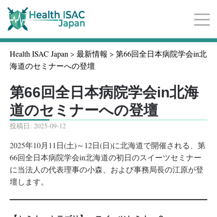
サ
イ
Health ISAC Japan
>
最新情報
>
第66回全日本病院学会in北
ト
海道のセミナーへの登壇
ナ
ビ
ゲ
第66回全日本病院学会in北海
ー
道のセミナーへの登壇
シ
ョ
投稿日:
2025-09-12
ン
2025年10月11日(土)～12日(日)に北海道で開催される、第
66回全日本病院学会in北海道の初日のスイーツセミナー
に当法人の代表理事の小森、および事務局長の江原が登
壇します。