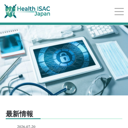
サ
イ
ト
ナ
ビ
ゲ
ー
シ
ョ
ン
最新情報
2026-07-20