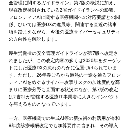
全管理に関するガイドライン」第7版の概説に加え、
現在改定検討されている2省ガイドイランへの影響、
フロンティアAIに関する医療機関への対応要請との関
係、ひいては医療DXの進展等、関連する直近の諸事
項を踏まえながら、今後の医療サイバーセキュリティ
の方向性を解説します。
厚生労働省の安全管理ガイドラインが第7版へ改定さ
れましたが、この改定内容の多くは2030年をターゲッ
トにした医療DXの流れのなかに位置づけられていま
す。ただし、26年春ごろから過熱の一途を辿るフロン
ティアAIをめぐるサイバー攻撃リスクの加速度的な高
まりに医療分野も直面する状況のなか、第7版の改定
は2省GLが管轄する医療IT事業者に大きなインパクト
を与えるものとなっています。
一方、医療機関での生成AI等の新技術の利活用が令和
8年度診療報酬改定でも加算要件に含まれ、その導入