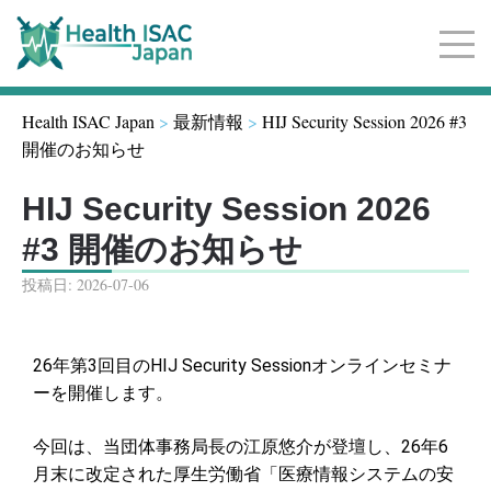
サ
イ
Health ISAC Japan
>
最新情報
>
HIJ Security Session 2026 #3
ト
開催のお知らせ
ナ
ビ
ゲ
HIJ Security Session 2026
ー
#3 開催のお知らせ
シ
ョ
投稿日:
2026-07-06
ン
26年第3回目のHIJ Security Sessionオンラインセミナ
ーを開催します。
今回は、当団体事務局長の江原悠介が登壇し、26年6
月末に改定された厚生労働省「医療情報システムの安